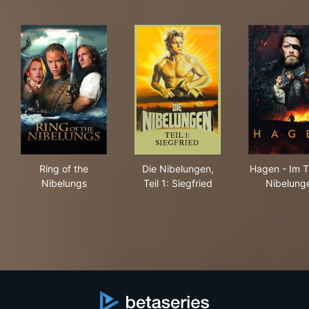
Ring of the Nibelungs
Die Nibelungen, Teil 1: Siegfr
Hag
Ring of the
Die Nibelungen,
Hagen - Im T
Nibelungs
Teil 1: Siegfried
Nibelung