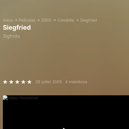
Inicio
→
Películas
→
2005
→
Comédie
→
Siegfried
Siegfried
Sigfrido
28 juillet 2005
4 miembros