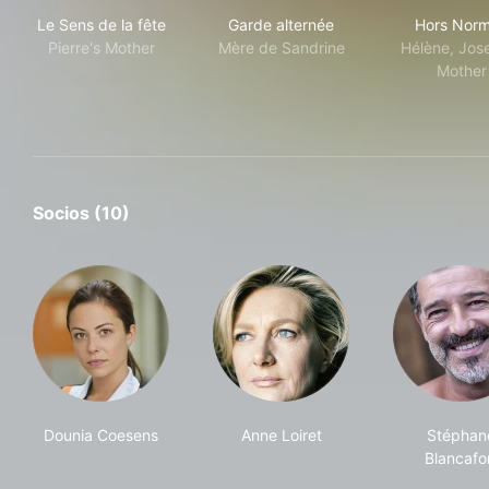
Le Sens de la fête
Garde alternée
Hor
Le Sens de la fête
Garde alternée
Hors Nor
Pierre's Mother
Mère de Sandrine
Hélène, Jos
Mother
Socios (10)
Dounia Coesens
Anne Loiret
Stéphan
Blancafo