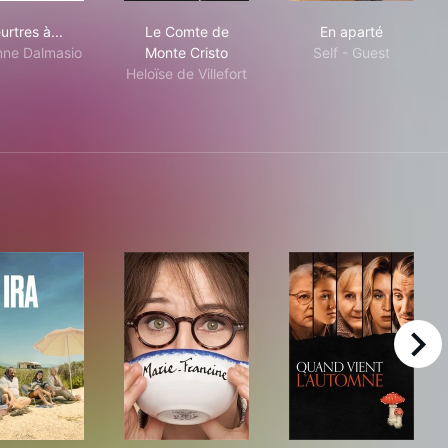
Meurtres à...
Le Comte de Monte Cristo
En aparté
rtres à...
Le Comte de
En aparté
ne Dalmasio
Monte Cristo
Self - Guest
Heloïse de Villefort
right