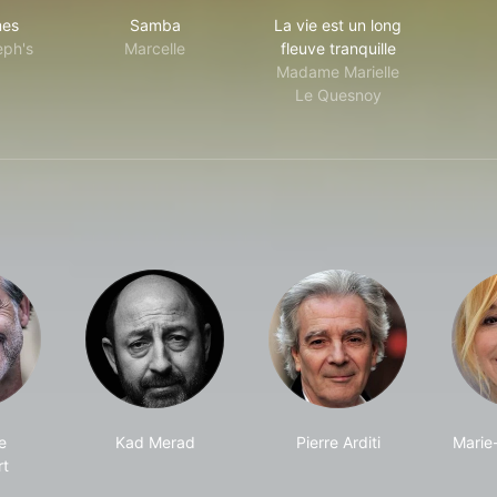
s Normes
Samba
La vie est un long fleu
mes
Samba
La vie est un long
eph's
Marcelle
fleuve tranquille
Madame Marielle
Le Quesnoy
e
Kad Merad
Pierre Arditi
Marie
rt