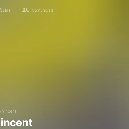
ículas
Comunidad
 Vincent
incent