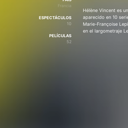
Francia
Hélène Vincent es un
aparecido en 10 seri
ESPECTÁCULOS
10
Marie-Françoise Lepic
en el largometraje Le
PELÍCULAS
52