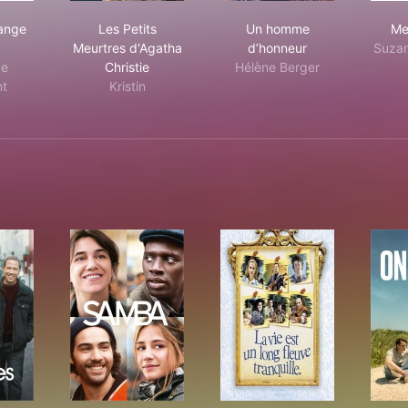
éphine, ange gardien
Les Petits Meurtres d'Agatha Christie
Un homme d’honneur
ange
Les Petits
Un homme
Meu
Meurtres d'Agatha
d’honneur
Suzan
ve
Christie
Hélène Berger
t
Kristin