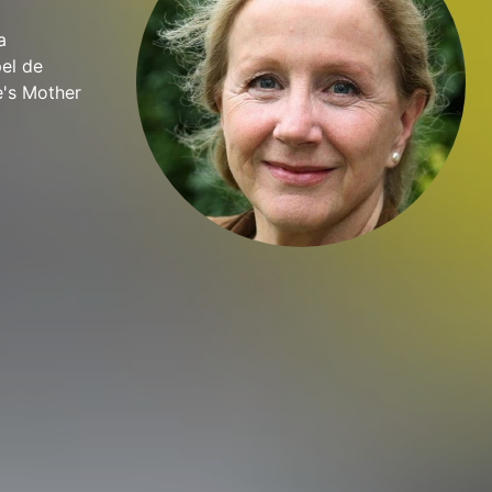
a
pel de
re's Mother