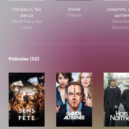
Fais pas ci, fais pas ça
Panda
Jos
Fais pas ci, fais
Panda
Joséphine, 
pas ça
Thérèse
gardien
Marie-Françoise
Geneviè
Lepic
Beaumon
Películas (52)