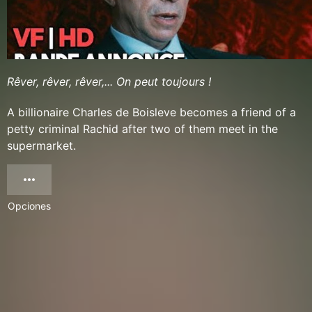
Rêver, rêver, rêver,... On peut toujours !
A billionaire Charles de Boisleve becomes a friend of a
petty criminal Rachid after two of them meet in the
supermarket.
Opciones