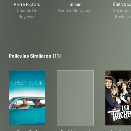
Pierre Richard
Smaïn
Édith Sc
Charles De
Rachid Merzahoui
Solange 
Boylesve
Boylesv
Películas Similares (11)
Green Book
Cent briques et des tuiles
Les