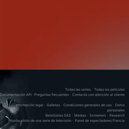
Todas las series
·
Todas las películas
Documentación API
·
Preguntas frecuentes
·
Contacta con atención al cliente
Información legal
·
Galletas
·
Condiciones generales de uso
·
Datos
personales
BetaSeries SAS
·
Medias
·
Screeners
·
Research
Prueba piloto de una serie de televisión
·
Panel de espectadores Francia