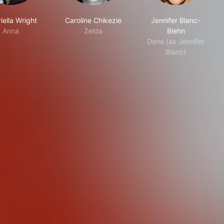
iella Wright
Caroline Chikezie
Jennifer Blanc-
Anna
Zelda
Biehn
Dena (as Jennifer
Blanc)