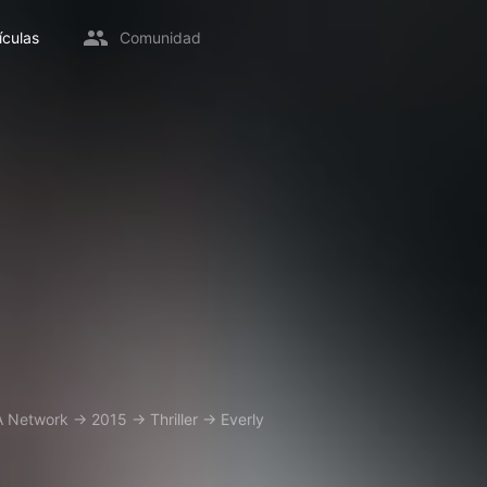
ículas
Comunidad
 Network
→
2015
→
Thriller
→
Everly