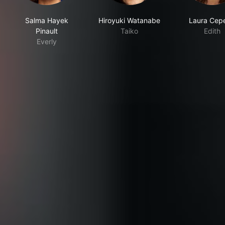
Salma Hayek
Hiroyuki Watanabe
Laura Cep
Pinault
Taiko
Edith
Everly