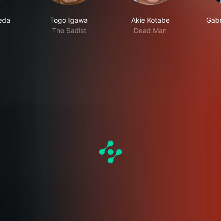
eda
Togo Igawa
Akie Kotabe
Gabr
The Sadist
Dead Man