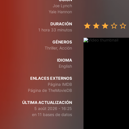
Joe Lynch
Yale Hannon
DURACIÓN
1 hora 33 minutos
GÉNEROS
Thriller, Acción
IDIOMA
English
ENLACES EXTERNOS
Página IMDB
Página de TheMovieDB
ÚLTIMA ACTUALIZACIÓN
5 août 2026 - 16:25
en 11 bases de datos