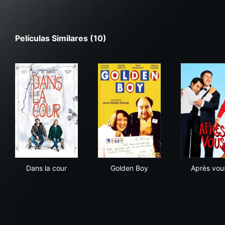
Películas Similares (10)
Dans la cour
Golden Boy
Aprè
Dans la cour
Golden Boy
Après vous