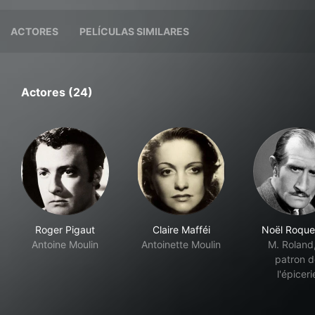
ACTORES
PELÍCULAS SIMILARES
Actores (24)
Roger Pigaut
Claire Mafféi
Noël Roque
Antoine Moulin
Antoinette Moulin
M. Roland,
patron d
l'épiceri