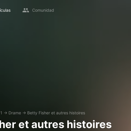
ículas
Comunidad
1
→
Drame
→
Betty Fisher et autres histoires
her et autres histoires