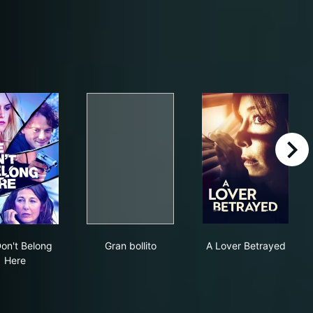
right
We Don't Belong Here
Gran bollito
A Lover Betra
on't Belong
Gran bollito
A Lover Betrayed
Here