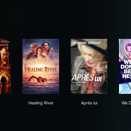
Healing River
Après lui
Healing River
Après lui
We D