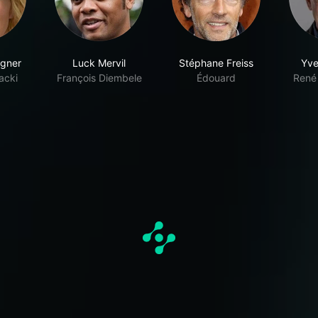
igner
Luck Mervil
Stéphane Freiss
Yve
acki
François Diembele
Édouard
René