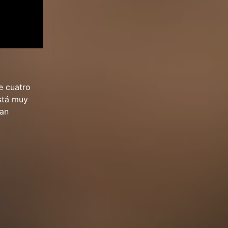
e cuatro
stá muy
tan