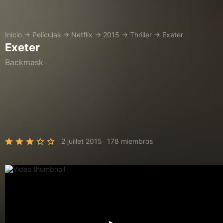
Inicio
→
Películas
→
Netflix
→
2015
→
Thriller
→
Exeter
Exeter
Backmask
2 juillet 2015
178 miembros