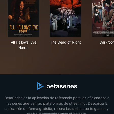
All Hallows' Eve Horror
The Dead of Night
Dar
All Hallows' Eve
The Dead of Night
Darkroo
Horror
BetaSeries es la aplicación de referencia para los aficionados a
las series que ven las plataformas de streaming. Descarga la
aplicación de forma gratuita, rellena las series que te gustan y
recibe recomendaciones al instante.