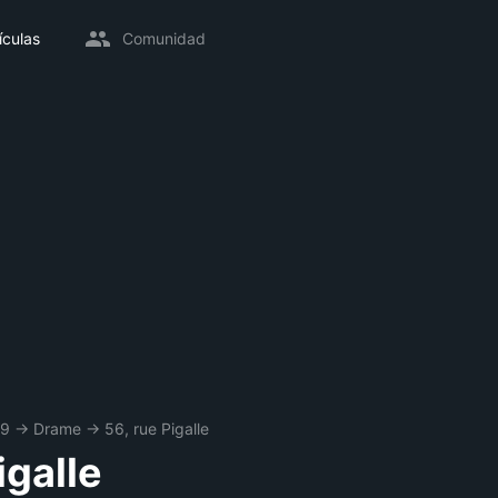
ículas
Comunidad
49
→
Drame
→
56, rue Pigalle
igalle