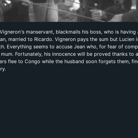
Vigneron's manservant, blackmails his boss, who is having a
an, married to Ricardo. Vigneron pays the sum but Lucien is
ch. Everything seems to accuse Jean who, for fear of com
p mum. Fortunately, his innocence will be proved thanks to a
ers flee to Congo while the husband soon forgets them, fin
ry.