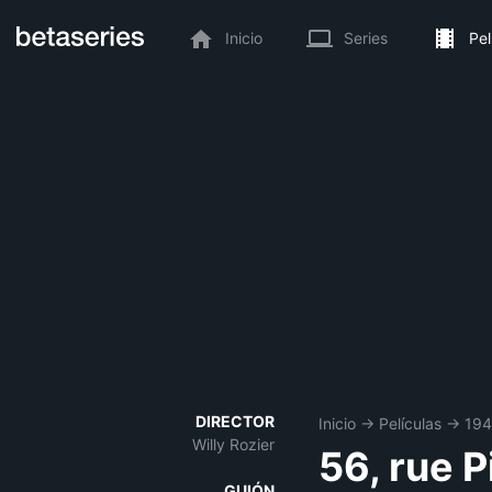
Inicio
Series
Pel
DIRECTOR
Inicio
→
Películas
→
19
Willy Rozier
56, rue P
GUIÓN