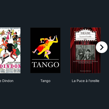
right
Le Dindon
Tango
La Puce à l'orei
e Dindon
Tango
La Puce à l'oreille