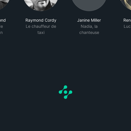
ond
Raymond Cordy
Janine Miller
Ren
de
Le chauffeur de
Nadia, la
Luc
an
taxi
chanteuse