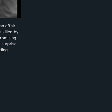
n affair
 killed by
promising
 surprise
ding