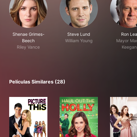
Shenae Grimes-
Steve Lund
Ron Le
Beech
William Young
Mayor Mar
Riley Vance
Keegan
Películas Similares (28)