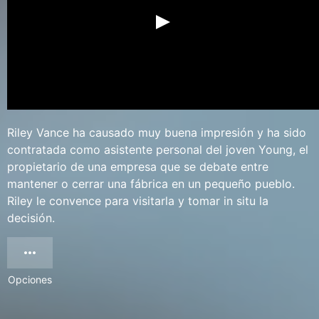
Riley Vance ha causado muy buena impresión y ha sido
contratada como asistente personal del joven Young, el
propietario de una empresa que se debate entre
mantener o cerrar una fábrica en un pequeño pueblo.
Riley le convence para visitarla y tomar in situ la
decisión.
Opciones