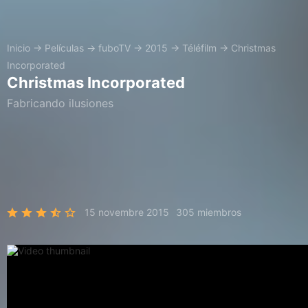
Inicio
→
Películas
→
fuboTV
→
2015
→
Téléfilm
→
Christmas
Incorporated
Christmas Incorporated
Fabricando ilusiones
15 novembre 2015
305 miembros