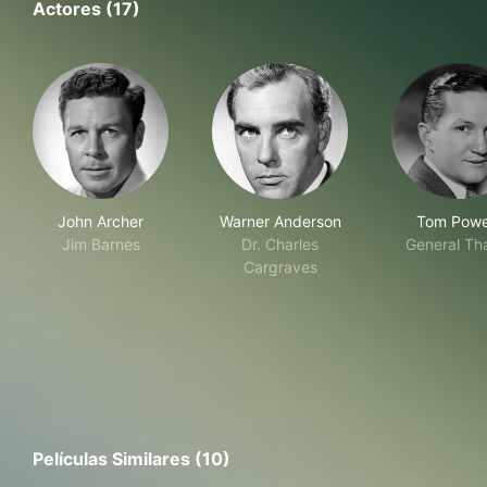
Actores (17)
John Archer
Warner Anderson
Tom Powe
Jim Barnes
Dr. Charles
General Th
Cargraves
Películas Similares (10)