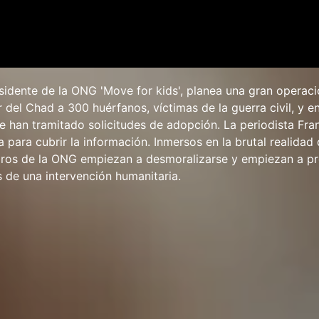
sidente de la ONG 'Move for kids', planea una gran operació
 del Chad a 300 huérfanos, víctimas de la guerra civil, y e
e han tramitado solicitudes de adopción. La periodista Fra
para cubrir la información. Inmersos en la brutal realidad 
bros de la ONG empiezan a desmoralizarse y empiezan a p
s de una intervención humanitaria.