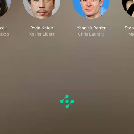
elli
Reda Kateb
Yannick Renier
Stép
ubois
Xavier Libert
Chris Laurent
Ma