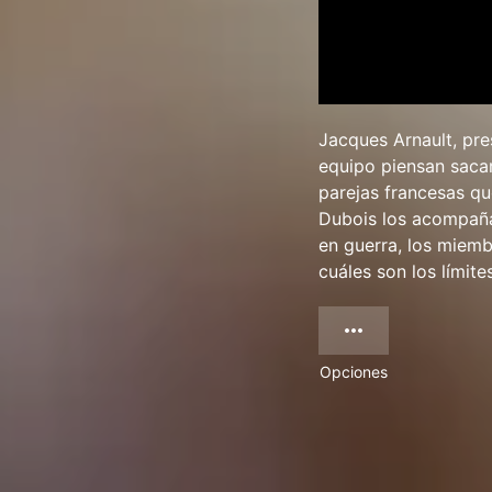
Jacques Arnault, pre
equipo piensan sacar
parejas francesas qu
Dubois los acompaña 
en guerra, los miem
cuáles son los límite
Opciones