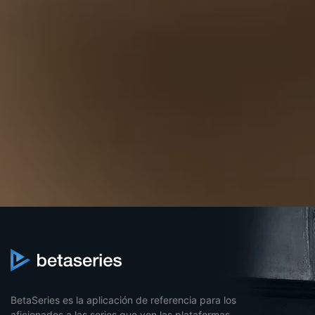
BetaSeries es la aplicación de referencia para los
aficionados a las series que ven las plataformas