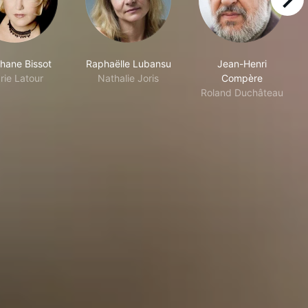
right
hane Bissot
Raphaëlle Lubansu
Jean-Henri
rie Latour
Nathalie Joris
Compère
Roland Duchâteau