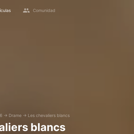
ículas
Comunidad
6
→
Drame
→
Les chevaliers blancs
aliers blancs