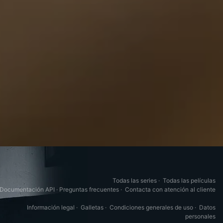
Todas las series
·
Todas las películas
Documentación API
·
Preguntas frecuentes
·
Contacta con atención al cliente
Información legal
·
Galletas
·
Condiciones generales de uso
·
Datos
personales