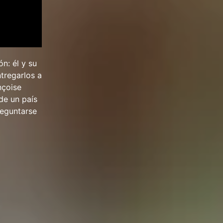
n: él y su
ntregarlos a
nçoise
de un país
reguntarse