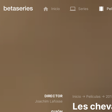
Inicio
Series
Pel
DIRECTOR
Inicio
→
Películas
→
201
Joachim Lafosse
Les chev
GUIÓN