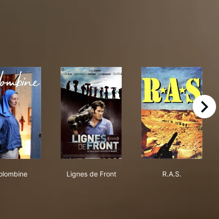
right
Colombine
Lignes de Front
R.A.S.
olombine
Lignes de Front
R.A.S.