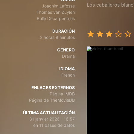
Los caballeros blan
Joachim Lafosse
Thomas van Zuylen
Bulle Decarpentries
DURACIÓN
2 horas 9 minutos
GÉNERO
Drama
IDIOMA
French
ENLACES EXTERNOS
Página IMDB
Página de TheMovieDB
ÚLTIMA ACTUALIZACIÓN
31 janvier 2026 - 16:57
en 11 bases de datos