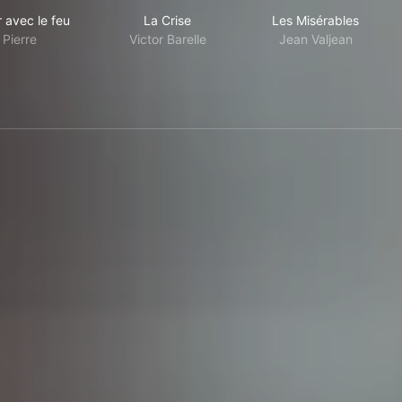
s
Jouer avec le feu
La Crise
Les Misérables
 avec le feu
La Crise
Les Misérables
Pierre
Victor Barelle
Jean Valjean