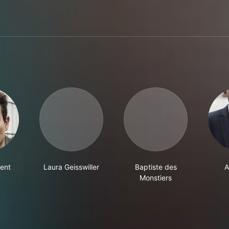
ent
Laura Geisswiller
Baptiste des
A
Monstiers