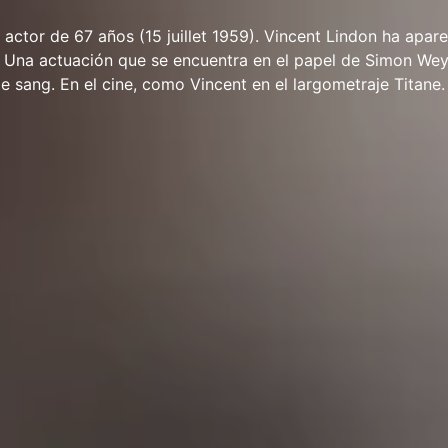
 actor de 67 años (15 juillet 1959). Vincent Lindon ha apar
s. Una actuación que se encuentra en el papel de Simon We
de sang. En el cine, como Vincent en el largometraje Titane.