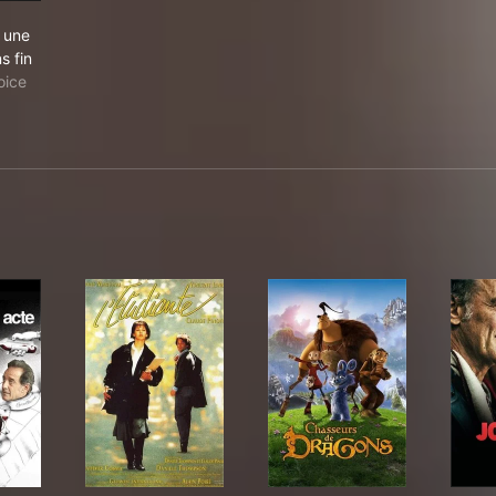
rnobyl, une tragédie sans fin
 une
s fin
oice