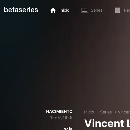
Inicio
Series
Pel
NACIMIENTO
Inicio
→
Series
→
Vincen
15/07/1959
Vincent 
PAÍS