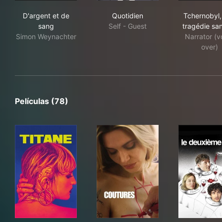
D'argent et de sang
Quotidien
Tche
D'argent et de
Quotidien
Tchernobyl,
sang
Self - Guest
tragédie san
Simon Weynachter
Narrator (v
over)
Películas (78)