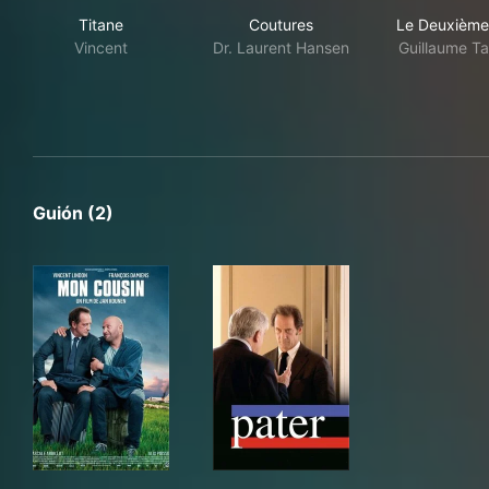
Titane
Coutures
Le 
Titane
Coutures
Le Deuxième
Vincent
Dr. Laurent Hansen
Guillaume Ta
Guión (2)
Mon cousin
Pater