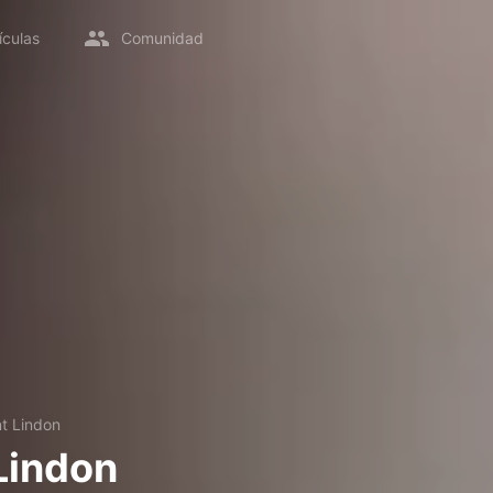
ículas
Comunidad
t Lindon
Lindon