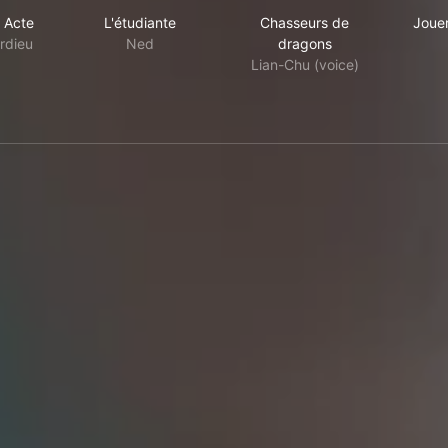
Deuxième Acte
L'étudiante
Chasseurs de dragon
 Acte
L'étudiante
Chasseurs de
Jouer
rdieu
Ned
dragons
Lian-Chu (voice)