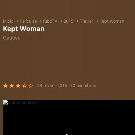
Inicio
→
Películas
→
fuboTV
→
2015
→
Thriller
→
Kept Woman
Kept Woman
Cautiva
28 février 2015
70 miembros