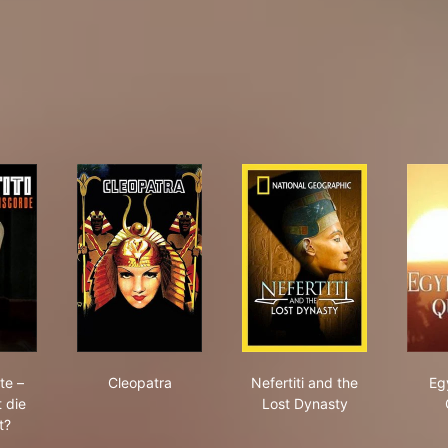
 Nofretete – Wem gehört die Schönheit?
Cleopatra
Nefertiti and the Lost
te –
Cleopatra
Nefertiti and the
Eg
 die
Lost Dynasty
t?