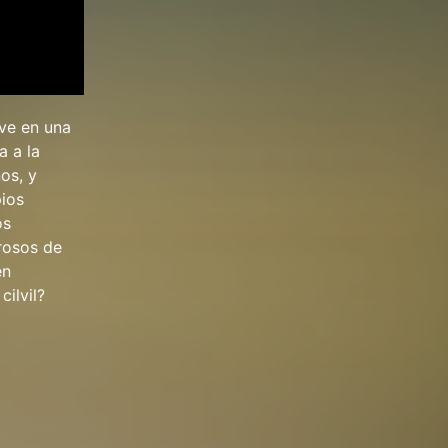
ive en una
a a la
ños, y
pios
os
rosos de
en
cilvil?