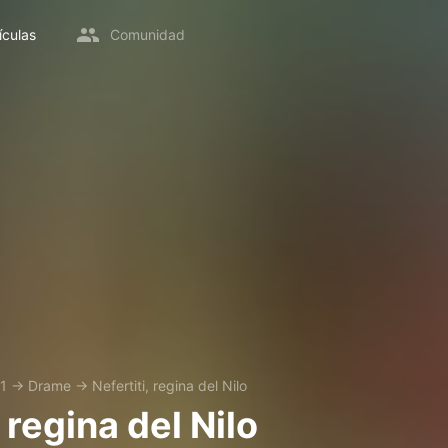
ículas
Comunidad
1
→
Drame
→
Nefertiti, regina del Nilo
, regina del Nilo