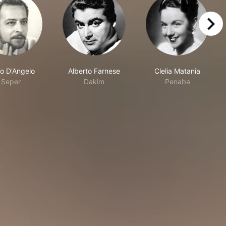
right
lo D'Angelo
Alberto Farnese
Clelia Matania
Seper
Dakim
Penaba