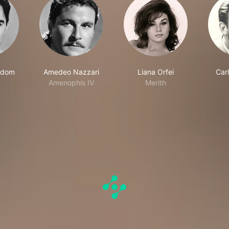
rdom
Amedeo Nazzari
Liana Orfei
Car
Amenophis IV
Merith