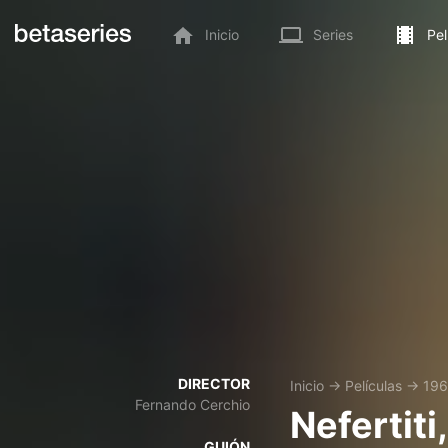
Inicio
Series
Pel
DIRECTOR
Inicio
→
Películas
→
196
Fernando Cerchio
Nefertiti
GUIÓN