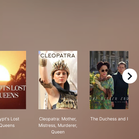
right
 Dynasty
Egypt's Lost Queens
Cleopatra: Mother, Mistress, Murderer,
The Duchess a
ypt's Lost
Cleopatra: Mother,
The Duchess and I
Queens
Mistress, Murderer,
Queen