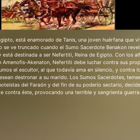
gipto, está enamorado de Tanis, una joven huérfana que v
lio se ve truncado cuando el Sumo Sacerdote Benakon revel
y está destinada a ser Nefertiti, Reina de Egipto. Con los a
 Amenofis-Akenaton, Nefertiti debe luchar contra sus pro
umos el escultor, al que todavía ama en silencio, y contra l
esean destronar a su marido. Los Sumos Sacerdotes, teme
oteistas del Faraón y del fin de su poderío sectario, decid
e contra éste, provocando una terrible y sangrienta guerra 