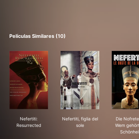
Películas Similares (10)
Nefertiti: Resurrected
Nefertiti, figlia del sole
Die
Nefertiti:
Nefertiti, figlia del
Die Nofrete
Resurrected
sole
Wem gehört
Schönhei