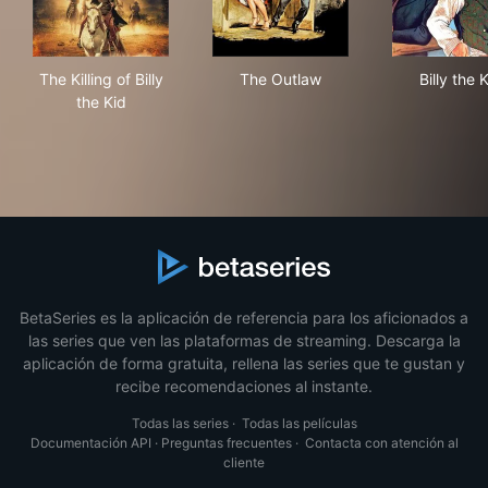
The Killing of Billy the Kid
The Outlaw
Bill
The Killing of Billy
The Outlaw
Billy the 
the Kid
BetaSeries es la aplicación de referencia para los aficionados a
las series que ven las plataformas de streaming. Descarga la
aplicación de forma gratuita, rellena las series que te gustan y
recibe recomendaciones al instante.
Todas las series
·
Todas las películas
Documentación API
·
Preguntas frecuentes
·
Contacta con atención al
cliente