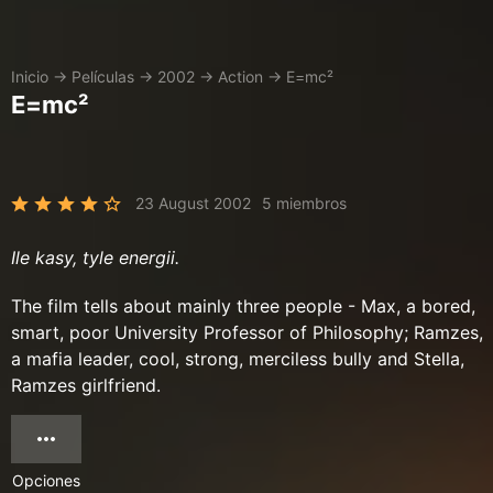
Inicio
→
Películas
→
2002
→
Action
→
E=mc²
E=mc²
23 August 2002
5 miembros
Ile kasy, tyle energii.
The film tells about mainly three people - Max, a bored,
smart, poor University Professor of Philosophy; Ramzes,
a mafia leader, cool, strong, merciless bully and Stella,
Ramzes girlfriend.
Opciones