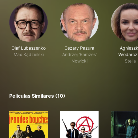
Olaf Lubaszenko
Cezary Pazura
Agniesz
Max Kądzielski
Andrzej 'Ramzes'
Włodarcz
Nowicki
Stella
Películas Similares (10)