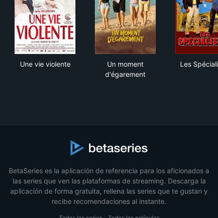
Une vie violente
Un moment d'égarement
Les 
Une vie violente
Un moment
Les Spécial
d'égarement
BetaSeries es la aplicación de referencia para los aficionados a
las series que ven las plataformas de streaming. Descarga la
aplicación de forma gratuita, rellena las series que te gustan y
recibe recomendaciones al instante.
Todas las series
·
Todas las películas