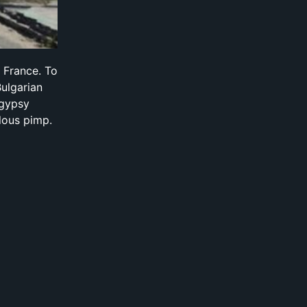
 France. To
Bulgarian
 gypsy
ulous pimp.