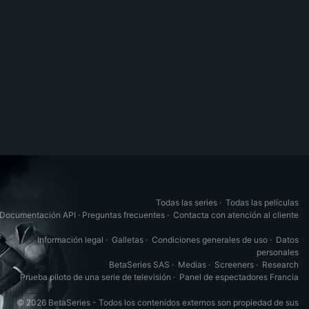
Todas las series
·
Todas las películas
Documentación API
·
Preguntas frecuentes
·
Contacta con atención al cliente
Información legal
·
Galletas
·
Condiciones generales de uso
·
Datos
personales
BetaSeries SAS
·
Medias
·
Screeners
·
Research
Prueba piloto de una serie de televisión
·
Panel de espectadores Francia
© 2026 BetaSeries - Todos los contenidos externos son propiedad de sus