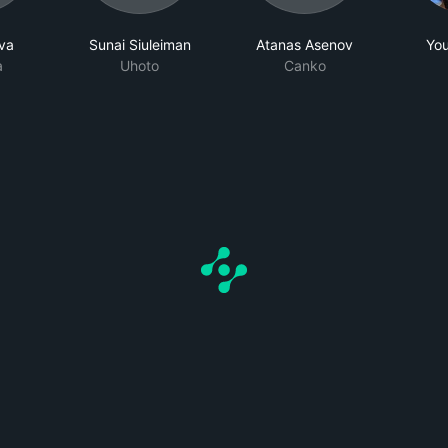
eva
Sunai Siuleiman
Atanas Asenov
You
a
Uhoto
Canko