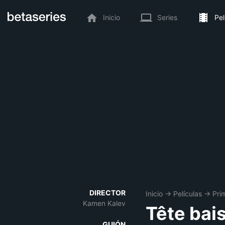
Inicio
Series
Pel
DIRECTOR
Inicio
→
Películas
→
Pri
Kamen Kalev
Tête bai
GUIÓN