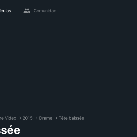
ículas
Comunidad
me Video
→
2015
→
Drame
→
Tête baissée
ssée