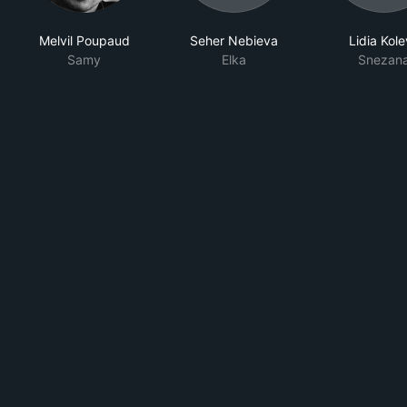
Melvil Poupaud
Seher Nebieva
Lidia Kol
Samy
Elka
Snezan