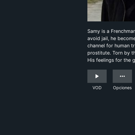
Samy is a Frenchman
avoid jail, he become
channel for human tra
prostitute. Torn by t
His feelings for the g
VOD
Opciones