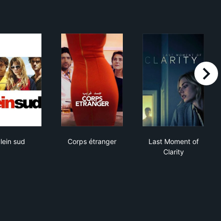
right
ne
Plein sud
Corps étranger
Last Moment of
lein sud
Corps étranger
Last Moment of
Clarity