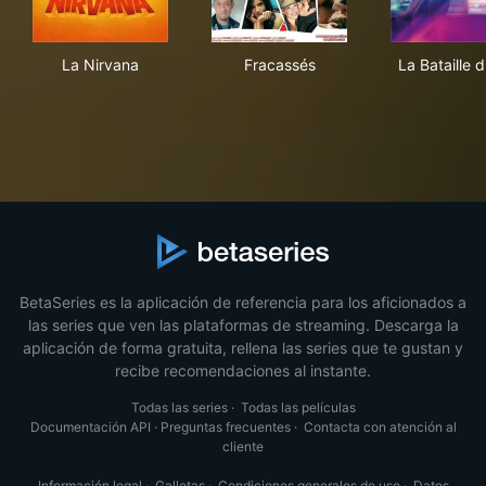
La Nirvana
Fracassés
La B
La Nirvana
Fracassés
La Bataille d
BetaSeries es la aplicación de referencia para los aficionados a
las series que ven las plataformas de streaming. Descarga la
aplicación de forma gratuita, rellena las series que te gustan y
recibe recomendaciones al instante.
Todas las series
·
Todas las películas
Documentación API
·
Preguntas frecuentes
·
Contacta con atención al
cliente
Información legal
·
Galletas
·
Condiciones generales de uso
·
Datos