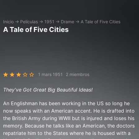
Inicio
→
Películas
→
1951
→
Drame
→
A Tale of Five Cities
A Tale of Five Cities
1 mars 1951
2 miembros
They've Got Great Big Beautiful Ideas!
An Englishman has been working in the US so long he
now speaks with an American accent. He is drafted into
the British Army during WWII but is injured and loses his
memory. Because he talks like an American, the doctors
repatriate him to the States where he is housed with a