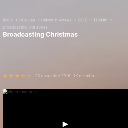
Inicio
→
Películas
→
Hallmark Movies
→
2025
→
Téléfilm
→
Broadcasting Christmas
Broadcasting Christmas
23 novembre 2016
1K miembros