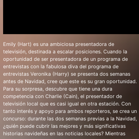
Emily (Hart) es una ambiciosa presentadora de
televisión, destinada a escalar posiciones. Cuando la
oportunidad de ser presentadora de un programa de
entrevistas con la fabulosa diva del programa de
entrevistas Veronika (Harry) se presenta dos semanas
antes de Navidad, cree que este es su gran oportunidad.
Para su sorpresa, descubre que tiene una dura
competencia con Charlie (Cain), el presentador de
televisión local que es casi igual en otra estación. Con
tanto interés y apoyo para ambos reporteros, se crea un
concurso: durante las dos semanas previas a la Navidad,
¿quién puede cubrir las mejores y más significativas
historias navideñas en las noticias locales? Mientras