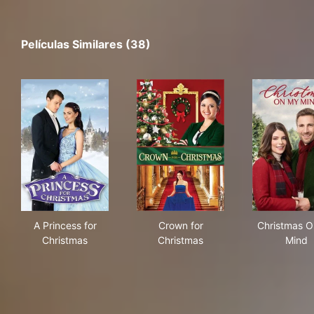
Películas Similares (38)
A Princess for Christmas
Crown for Christmas
Chr
A Princess for
Crown for
Christmas 
Christmas
Christmas
Mind