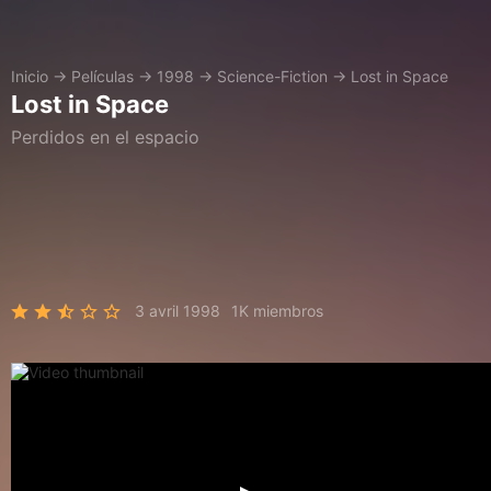
Inicio
→
Películas
→
1998
→
Science-Fiction
→
Lost in Space
Lost in Space
Perdidos en el espacio
3 avril 1998
1K miembros