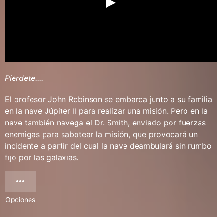
Piérdete....
El profesor John Robinson se embarca junto a su familia
en la nave Júpiter II para realizar una misión. Pero en la
nave también navega el Dr. Smith, enviado por fuerzas
enemigas para sabotear la misión, que provocará un
incidente a partir del cual la nave deambulará sin rumbo
fijo por las galaxias.
Opciones