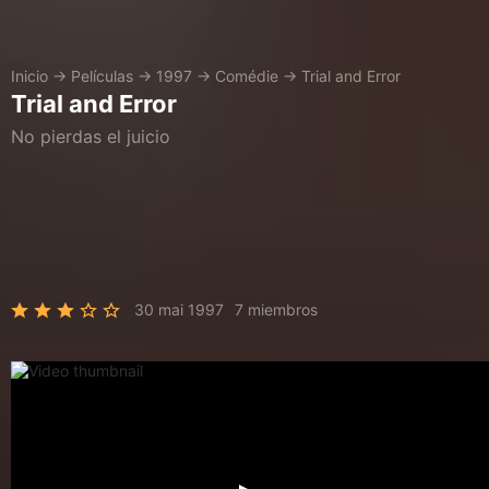
Inicio
→
Películas
→
1997
→
Comédie
→
Trial and Error
Trial and Error
No pierdas el juicio
30 mai 1997
7 miembros