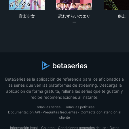
音楽少女
恋わずらいのエリー
疾
音楽少女
恋わずらいのエリ
疾走
ー
BetaSeries es la aplicación de referencia para los aficionados a
las series que ven las plataformas de streaming. Descarga la
aplicación de forma gratuita, rellena las series que te gustan y
recibe recomendaciones al instante.
Todas las series
·
Todas las películas
Documentación API
·
Preguntas frecuentes
·
Contacta con atención al
cliente
Información legal
·
Galletas
·
Condiciones generales de uso
·
Datos