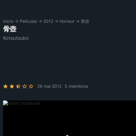
Inicio
→
Películas
→
2012
→
Horreur
→
骨壺
骨壺
Kotsutsubo
26 mai 2012
5 miembros