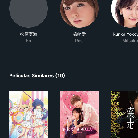
松原夏海
篠崎愛
Rurika Yok
Eri
Rina
Mitsuko
Películas Similares (10)