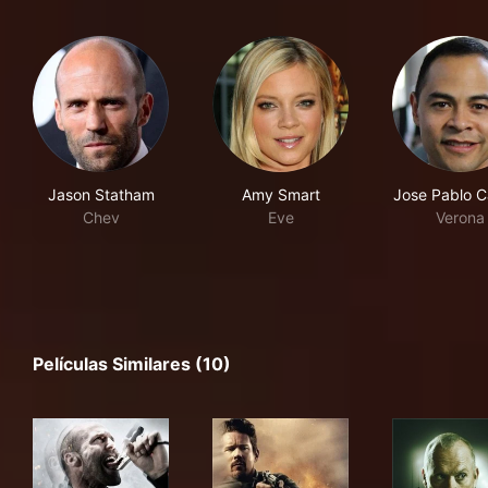
Jason Statham
Amy Smart
Jose Pablo Ca
Chev
Eve
Verona
Películas Similares (10)