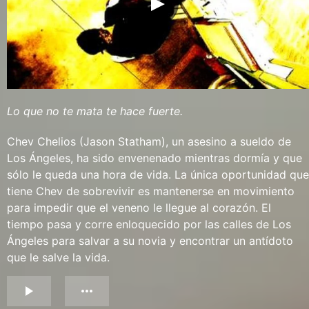
Lo que no te mata te hace fuerte.
Chev Chelios (Jason Statham), un asesino a sueldo de
Los Ángeles, ha sido envenenado mientras dormía y que
sólo le queda una hora de vida. La única oportunidad que
tiene Chev de sobrevivir es mantenerse en movimiento
para impedir que el veneno le llegue al corazón. El
tiempo pasa y corre enloquecido por las calles de Los
Ángeles para salvar a su novia y encontrar un antídoto
que le salve la vida.