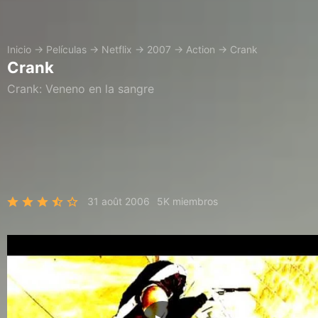
Inicio
→
Películas
→
Netflix
→
2007
→
Action
→
Crank
Crank
Crank: Veneno en la sangre
31 août 2006
5K miembros