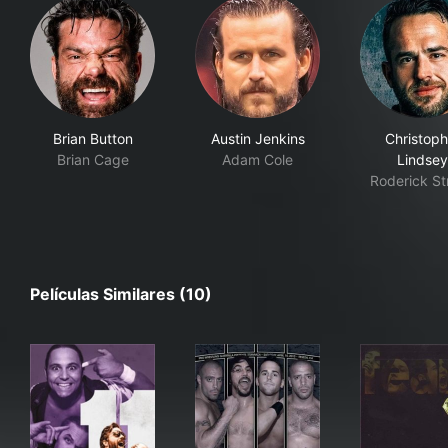
Brian Button
Austin Jenkins
Christoph
Brian Cage
Adam Cole
Lindsey
Roderick St
Películas Similares (10)