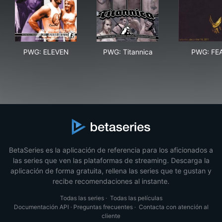
PWG: ELEVEN
PWG: Titannica
PWG
PWG: ELEVEN
PWG: Titannica
PWG: FE
BetaSeries es la aplicación de referencia para los aficionados a
las series que ven las plataformas de streaming. Descarga la
aplicación de forma gratuita, rellena las series que te gustan y
recibe recomendaciones al instante.
Todas las series
·
Todas las películas
Documentación API
·
Preguntas frecuentes
·
Contacta con atención al
cliente