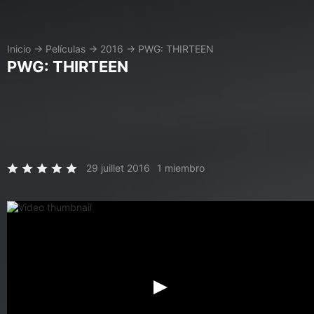
Inicio
→
Películas
→
2016
→
PWG: THIRTEEN
PWG: THIRTEEN
29 juillet 2016
1 miembro