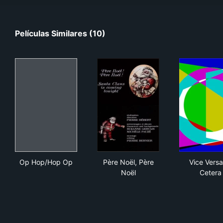
Películas Similares (10)
Op Hop/Hop Op
Père Noël, Père Noël
Vic
Op Hop/Hop Op
Père Noël, Père
Vice Versa
Noël
Cetera