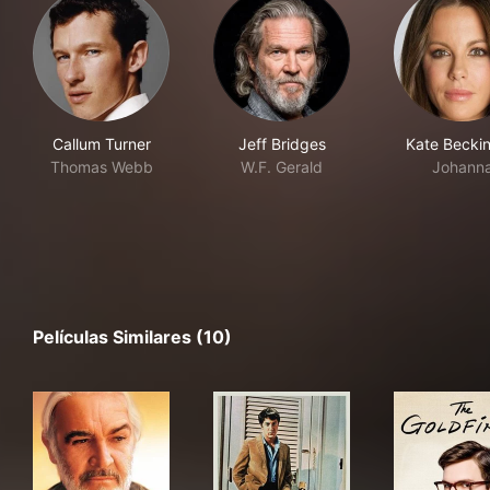
Callum Turner
Jeff Bridges
Kate Beckin
Thomas Webb
W.F. Gerald
Johann
Películas Similares (10)