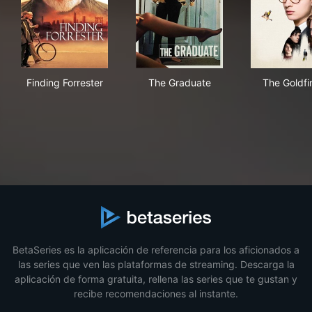
Finding Forrester
The Graduate
The
Finding Forrester
The Graduate
The Goldfi
BetaSeries es la aplicación de referencia para los aficionados a
las series que ven las plataformas de streaming. Descarga la
aplicación de forma gratuita, rellena las series que te gustan y
recibe recomendaciones al instante.