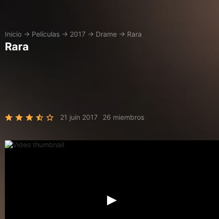
Inicio
→
Películas
→
2017
→
Drame
→
Rara
Rara
21 juin 2017
26 miembros