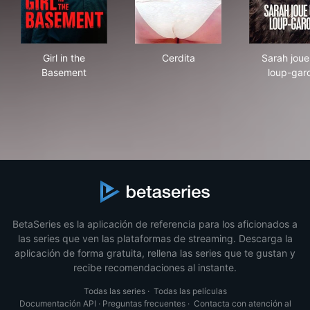
Girl in the Basement
Cerdita
Sar
Girl in the
Cerdita
Sarah joue
Basement
loup-gar
BetaSeries es la aplicación de referencia para los aficionados a
las series que ven las plataformas de streaming. Descarga la
aplicación de forma gratuita, rellena las series que te gustan y
recibe recomendaciones al instante.
Todas las series
·
Todas las películas
Documentación API
·
Preguntas frecuentes
·
Contacta con atención al