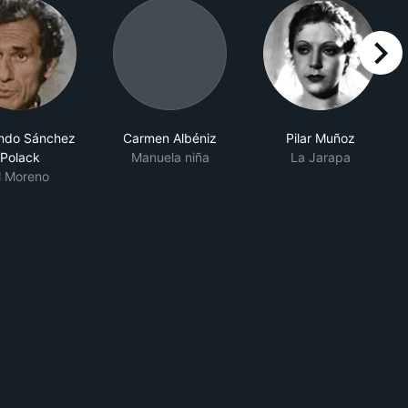
right
ndo Sánchez
Carmen Albéniz
Pilar Muñoz
Polack
Manuela niña
La Jarapa
l Moreno