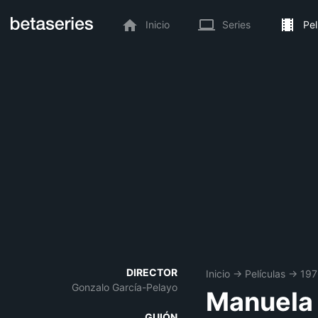
Inicio
Series
Pel
DIRECTOR
Inicio
→
Películas
→
197
Gonzalo García-Pelayo
Manuela
GUIÓN