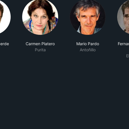
verde
Carmen Platero
Mario Pardo
Ferna
Purita
Antoñillo
E