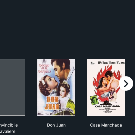
right
L'invincibile cavaliere mascherato
Don Juan
Casa Mancha
invincibile
Don Juan
Casa Manchada
avaliere