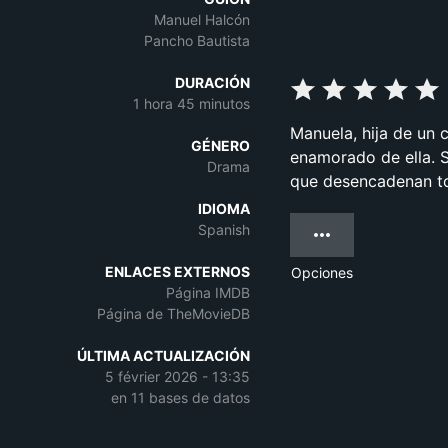
Manuel Halcón
Pancho Bautista
DURACIÓN
1 hora 45 minutos
Manuela, hija de un 
GÉNERO
enamorado de ella. S
Drama
que desencadenan to
IDIOMA
Spanish
ENLACES EXTERNOS
Opciones
Página IMDB
Página de TheMovieDB
ÚLTIMA ACTUALIZACIÓN
5 février 2026 - 13:35
en 11 bases de datos