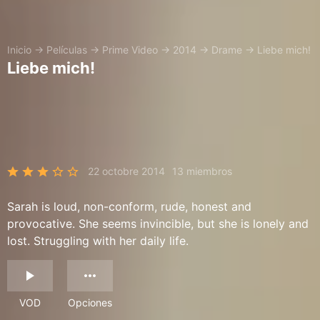
Inicio
→
Películas
→
Prime Video
→
2014
→
Drame
→
Liebe mich!
Liebe mich!
22 octobre 2014
13 miembros
Sarah is loud, non-conform, rude, honest and
provocative. She seems invincible, but she is lonely and
lost. Struggling with her daily life.
VOD
Opciones