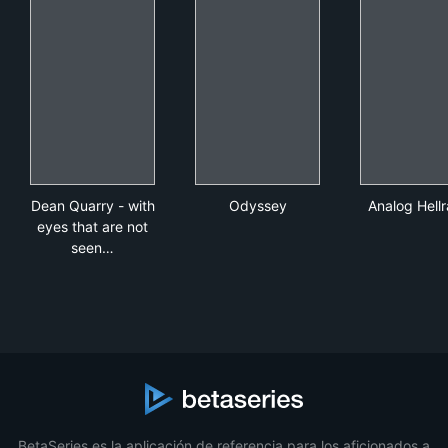
Dean Quarry - with eyes that are not seen are quickly 
Odyssey
Anal
Dean Quarry - with
Odyssey
Analog Hellr
eyes that are not
seen…
BetaSeries es la aplicación de referencia para los aficionados a