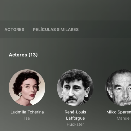
ACTORES
PELÍCULAS SIMILARES
Actores (13)
Ludmilla Tchérina
René-Louis
Milko Spare
Isa
Lafforgue
Manuel
Huckster