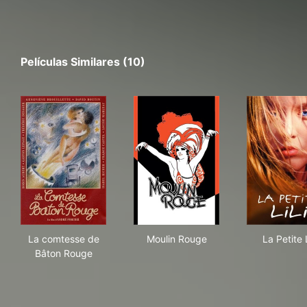
Películas Similares (10)
La comtesse de Bâton Rouge
Moulin Rouge
La P
La comtesse de
Moulin Rouge
La Petite L
Bâton Rouge