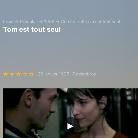
Inicio
→
Películas
→
1995
→
Comédie
→
Tom est tout seul
Tom est tout seul
25 janvier 1995
7 miembros