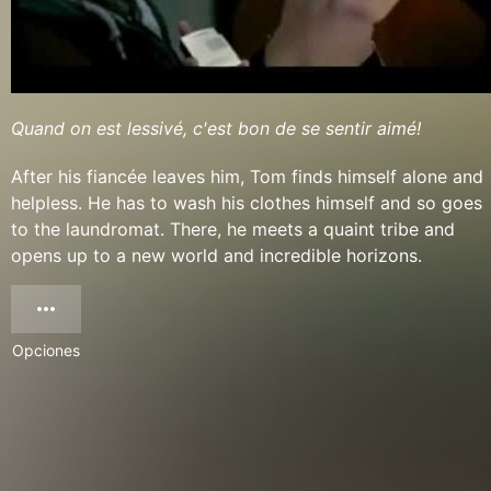
Quand on est lessivé, c'est bon de se sentir aimé!
After his fiancée leaves him, Tom finds himself alone and
helpless. He has to wash his clothes himself and so goes
to the laundromat. There, he meets a quaint tribe and
opens up to a new world and incredible horizons.
Opciones