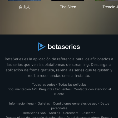
自由人
The Siren
Trea
自由人
The Siren
Treacle J
BetaSeries es la aplicación de referencia para los aficionados a
las series que ven las plataformas de streaming. Descarga la
aplicación de forma gratuita, rellena las series que te gustan y
recibe recomendaciones al instante.
Todas las series
·
Todas las películas
Documentación API
·
Preguntas frecuentes
·
Contacta con atención al
cliente
Información legal
·
Galletas
·
Condiciones generales de uso
·
Datos
personales
BetaSeries SAS
·
Medias
·
Screeners
·
Research
Prueba piloto de una serie de televisión
·
Panel de espectadores Francia