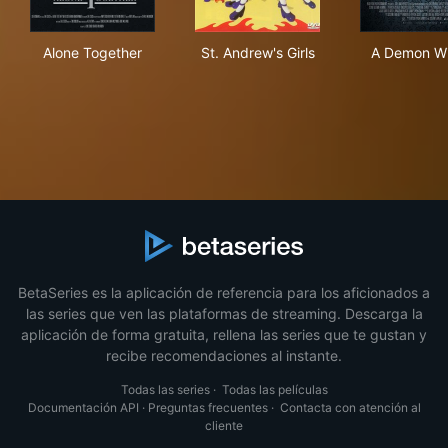
Alone Together
St. Andrew's Girls
A D
Alone Together
St. Andrew's Girls
A Demon Wi
BetaSeries es la aplicación de referencia para los aficionados a
las series que ven las plataformas de streaming. Descarga la
aplicación de forma gratuita, rellena las series que te gustan y
recibe recomendaciones al instante.
Todas las series
·
Todas las películas
Documentación API
·
Preguntas frecuentes
·
Contacta con atención al
cliente