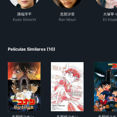
溝端淳平
忽那汐里
大塚寧
Kudo Shinichi
Ran Mouri
Eri Kisak
Películas Similares (10)
名探偵コナン 探偵たちの鎮魂歌（レクイエム）
名探偵コナン MAGIC FILE
名
名探偵コナン…
名探偵コナン
名探偵コナ