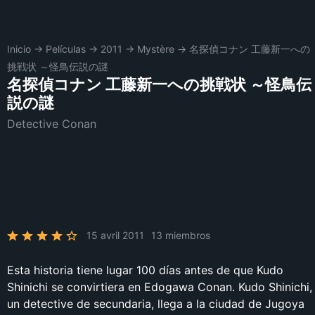
Inicio
→
Películas
→
2011
→
Mystère
→
名探偵コナン 工藤新一への
挑戦状 ～怪鳥伝説の謎
名探偵コナン 工藤新一への挑戦状 ～怪鳥伝
説の謎
Detective Conan
15 avril 2011
13 miembros
Esta historia tiene lugar 100 días antes de que Kudo
Shinichi se convirtiera en Edogawa Conan. Kudo Shinichi,
un detective de secundaria, llega a la ciudad de Jugoya