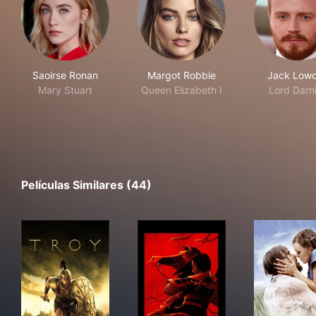
Saoirse Ronan
Margot Robbie
Jack Low
Mary Stuart
Queen Elizabeth I
Lord Darn
Películas Similares (44)