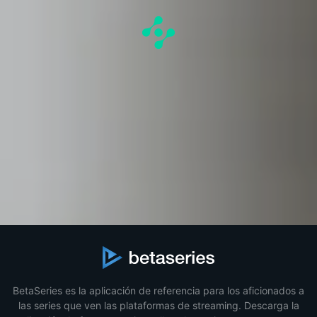
BetaSeries es la aplicación de referencia para los aficionados a
las series que ven las plataformas de streaming. Descarga la