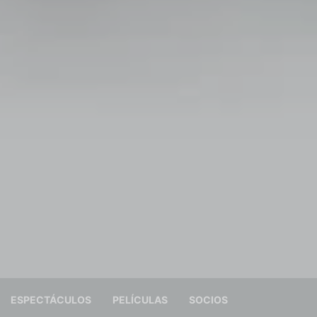
ESPECTÁCULOS
PELÍCULAS
SOCIOS