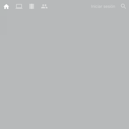
Iniciar sesión