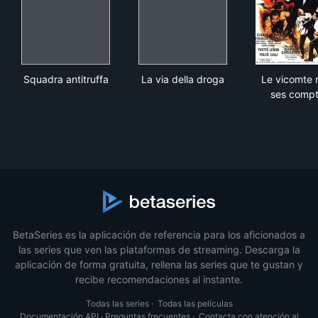
Squadra antitruffa
La via della droga
Le 
Squadra antitruffa
La via della droga
Le vicomte 
ses comp
BetaSeries es la aplicación de referencia para los aficionados a
las series que ven las plataformas de streaming. Descarga la
aplicación de forma gratuita, rellena las series que te gustan y
recibe recomendaciones al instante.
Todas las series
·
Todas las películas
Documentación API
·
Preguntas frecuentes
·
Contacta con atención al