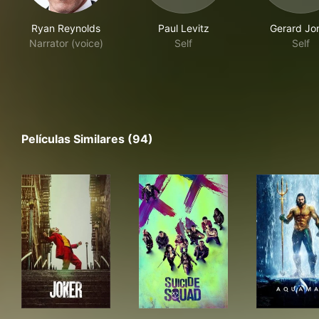
Ryan Reynolds
Paul Levitz
Gerard Jo
Narrator (voice)
Self
Self
Películas Similares (94)
Joker
Suicide Squad
Aq