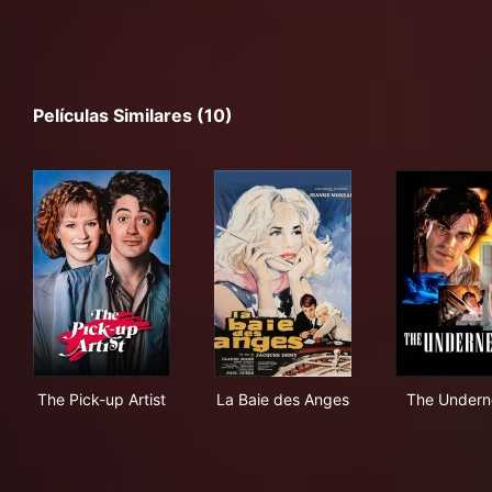
Películas Similares (10)
The Pick-up Artist
La Baie des Anges
The
The Pick-up Artist
La Baie des Anges
The Undern