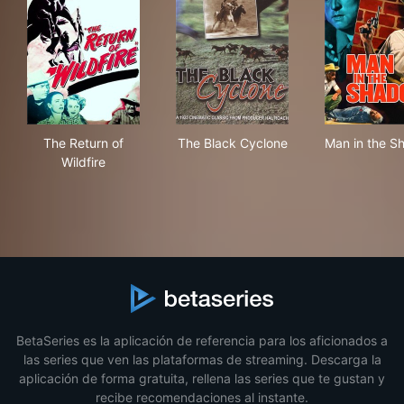
The Return of Wildfire
The Black Cyclone
Man
The Return of
The Black Cyclone
Man in the 
Wildfire
BetaSeries es la aplicación de referencia para los aficionados a
las series que ven las plataformas de streaming. Descarga la
aplicación de forma gratuita, rellena las series que te gustan y
recibe recomendaciones al instante.