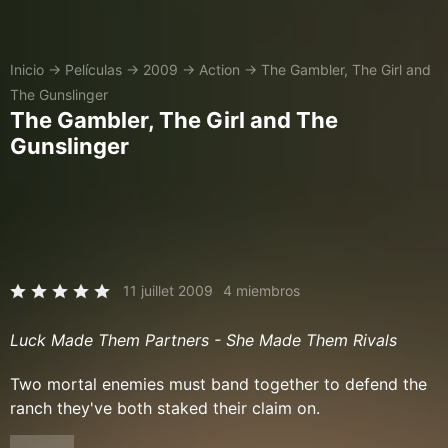
Inicio
→
Películas
→
2009
→
Action
→
The Gambler, The Girl and
The Gunslinger
The Gambler, The Girl and The
Gunslinger
11 juillet 2009
4 miembros
Luck Made Them Partners - She Made Them Rivals
Two mortal enemies must band together to defend the
ranch they've both staked their claim on.