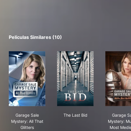
Películas Similares (10)
Garage Sale Mystery: All That Glitters
The Last Bid
Gar
Garage Sale
The Last Bid
Garage Sa
Mystery: All That
Mystery: Mu
Glitters
Most Medi