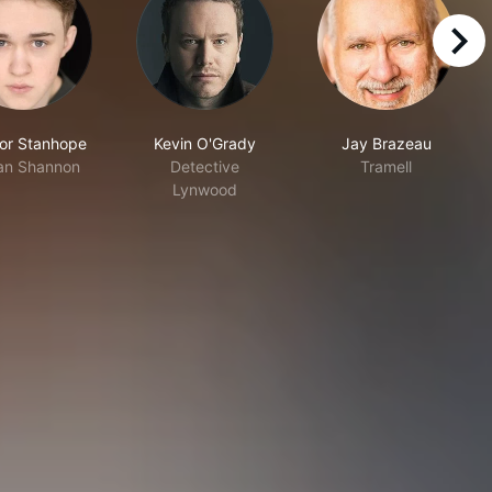
right
or Stanhope
Kevin O'Grady
Jay Brazeau
an Shannon
Detective
Tramell
Lynwood