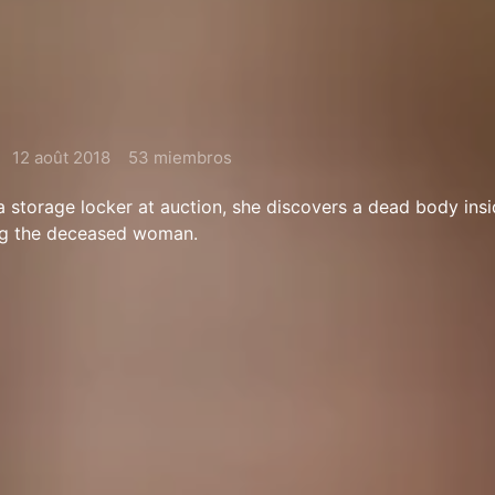
12 août 2018
53 miembros
 storage locker at auction, she discovers a dead body insi
ng the deceased woman.