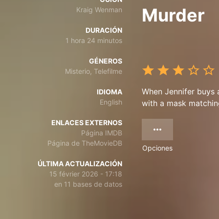
Murder
Kraig Wenman
DURACIÓN
1 hora 24 minutos
GÉNEROS
Misterio, Telefilme
When Jennifer buys a
IDIOMA
English
with a mask matchi
ENLACES EXTERNOS
Página IMDB
Página de TheMovieDB
Opciones
ÚLTIMA ACTUALIZACIÓN
15 février 2026 - 17:18
en 11 bases de datos