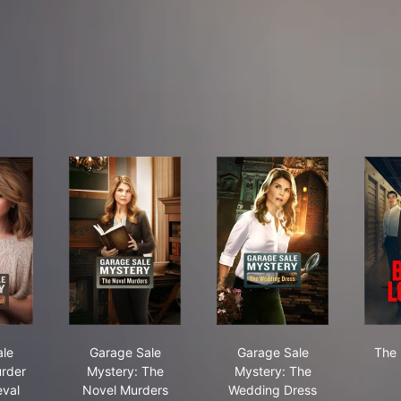
age Sale Mystery: Murder Most Medieval
Garage Sale Mystery: The Novel Murders
Garage Sale Mystery:
le
Garage Sale
Garage Sale
The 
rder
Mystery: The
Mystery: The
eval
Novel Murders
Wedding Dress