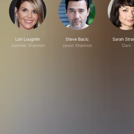
Lori Loughlin
Steve Bacic
Sarah Stra
Jennifer Shannon
Jason Shannon
Dani