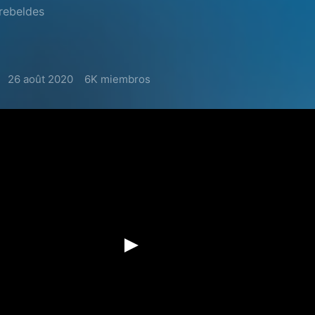
rebeldes
26 août 2020
6K miembros