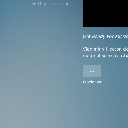
en 11 bases de datos
Get Ready For Missi
Vladimir y Hector, d
material secreto rob
Opciones