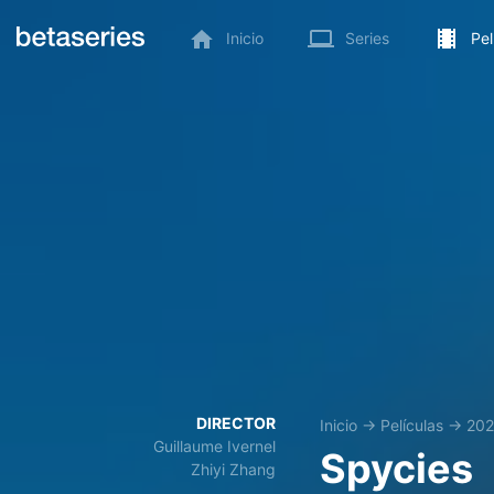
Inicio
Series
Pel
DIRECTOR
Inicio
→
Películas
→
20
Guillaume Ivernel
Spycies
Zhiyi Zhang