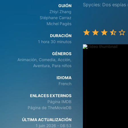
Spycies: Dos espías 
GUIÓN
Zhiyi Zhang
Stéphane Carraz
Michel Pagès
DURACIÓN
1 hora 30 minutos
GÉNEROS
Animación, Comedia, Acción,
Aventura, Para niños
IDIOMA
French
ENLACES EXTERNOS
Página IMDB
Página de TheMovieDB
ÚLTIMA ACTUALIZACIÓN
1 juin 2026 - 08:53