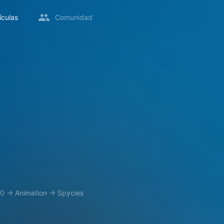
ículas
Comunidad
20
→
Animation
→
Spycies