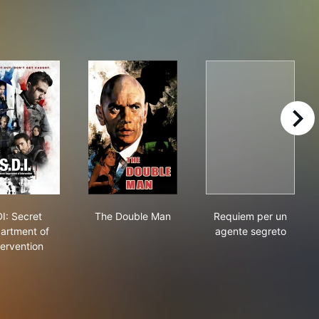
right
大追捕
SDI: Secret Department of Intervention
The Double Man
Requiem per u
I: Secret
The Double Man
Requiem per un
artment of
agente segreto
tervention