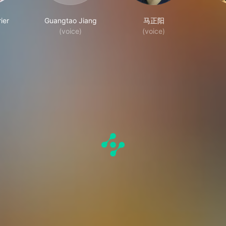
ier
Guangtao Jiang
马正阳
(voice)
(voice)