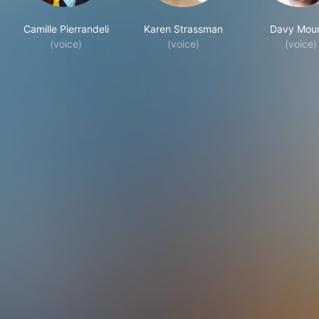
Camille Pierrandeli
Karen Strassman
Davy Mour
(voice)
(voice)
(voice)