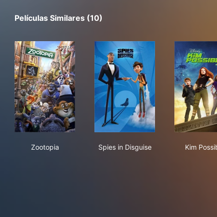
Películas Similares (10)
Zootopia
Spies in Disguise
Kim
Zootopia
Spies in Disguise
Kim Possi