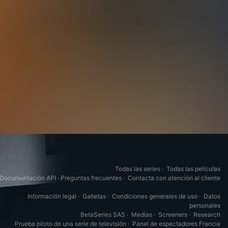
Todas las series
·
Todas las películas
Documentación API
·
Preguntas frecuentes
·
Contacta con atención al cliente
Información legal
·
Galletas
·
Condiciones generales de uso
·
Datos
personales
BetaSeries SAS
·
Medias
·
Screeners
·
Research
Prueba piloto de una serie de televisión
·
Panel de espectadores Francia