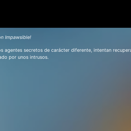
on Impawsible!
os agentes secretos de carácter diferente, intentan recuper
ado por unos intrusos.