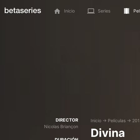
Inicio
Series
Pel
DIRECTOR
Inicio
→
Películas
→
201
Nicolas Briançon
Divina
DURACIÓN