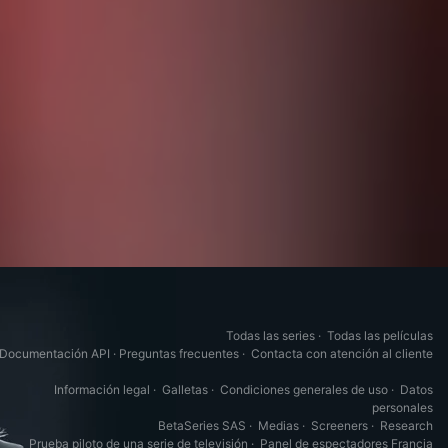
Todas las series
·
Todas las películas
Documentación API
·
Preguntas frecuentes
·
Contacta con atención al cliente
Información legal
·
Galletas
·
Condiciones generales de uso
·
Datos
personales
BetaSeries SAS
·
Medias
·
Screeners
·
Research
Prueba piloto de una serie de televisión
·
Panel de espectadores Francia