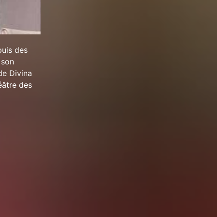
puis des
, son
de Divina
éâtre des