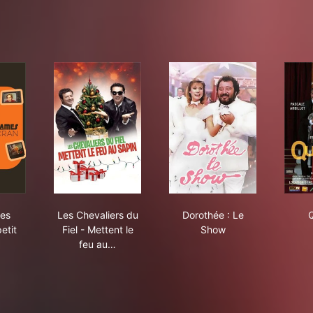
Le Best of 2
 grandes dames du petit écran
Les Chevaliers du Fiel - Mettent le feu au sapin 
Dorothée : Le Show
des
Les Chevaliers du
Dorothée : Le
Q
etit
Fiel - Mettent le
Show
feu au…