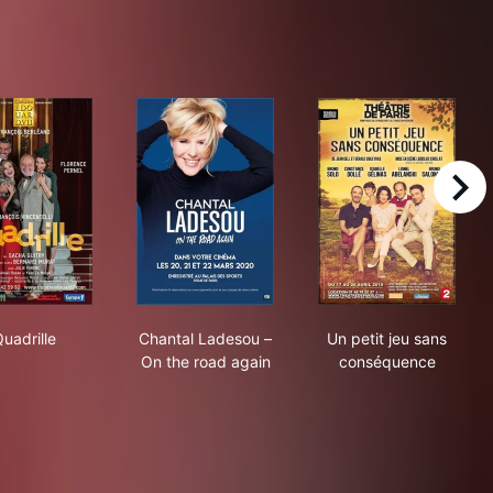
right
!
Quadrille
Chantal Ladesou – On the road again
Un petit jeu s
uadrille
Chantal Ladesou –
Un petit jeu sans
On the road again
conséquence