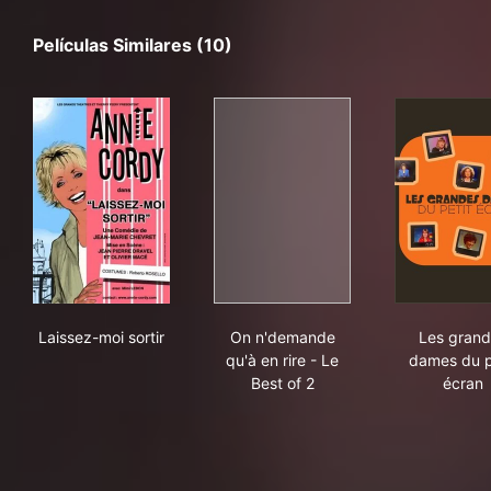
Películas Similares (10)
Laissez-moi sortir
On n'demande qu'à en rire - 
Les
Laissez-moi sortir
On n'demande
Les gran
qu'à en rire - Le
dames du p
Best of 2
écran