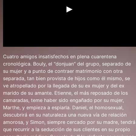
Cuatro amigos insatisfechos en plena cuarentena
cronológica. Bouly, el "donjuan" del grupo, separado de
su mujer y a punto de contraer matrimonio con otra
separada, tan bien provista de hijos como él mismo, se
ve atropellado por la llegada de su ex mujer y del ex
marido de su amante. Etienne, el más reposado de los
camaradas, teme haber sido engañado por su mujer,
Marthe, y empieza a espiarla. Daniel, el homosexual,
descubrirá en su naturaleza una nueva vía de relación
amorosa, y Simon, siempre cercado por su madre, tendrá
que recurrir a la seducción de sus clientes en su propio