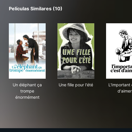
Películas Similares (10)
Un éléphant ça trompe énormément
Une fille pour l'été
L'Im
Un éléphant ça
Une fille pour l'été
L'Important 
trompe
d'aimer
énormément