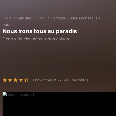
Inicio
→
Películas
→
1977
→
Comédie
→
Nous irons tous au
paradis
Nous irons tous au paradis
Dentro de cien años todos calvos
9 novembre 1977
418 miembros