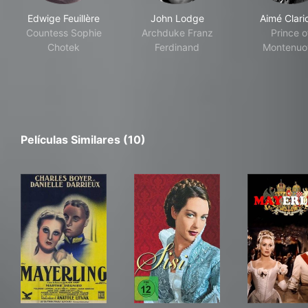
Edwige Feuillère
John Lodge
Aimé Clari
Countess Sophie
Archduke Franz
Prince o
Chotek
Ferdinand
Montenuo
Películas Similares (10)