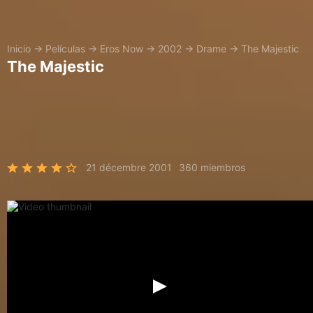
Inicio
→
Películas
→
Eros Now
→
2002
→
Drame
→
The Majestic
The Majestic
21 décembre 2001
360 miembros