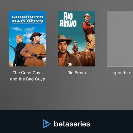
The Good Guys and the Bad Guys
Rio Bravo
Il g
The Good Guys
Rio Bravo
Il grande du
and the Bad Guys