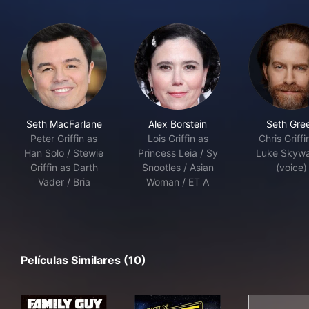
Seth MacFarlane
Alex Borstein
Seth Gre
Peter Griffin as
Lois Griffin as
Chris Griffi
Han Solo / Stewie
Princess Leia / Sy
Luke Skywa
Griffin as Darth
Snootles / Asian
(voice)
Vader / Bria
Woman / ET A
Películas Similares (10)