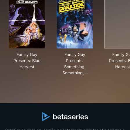
Family Guy Presents: Blue Harvest
Family Guy Presents: Someth
Fam
Family Guy
Family Guy
Family G
Presents: Blue
Presents:
Presents: 
Harvest
Something,
Harvest
Something,…